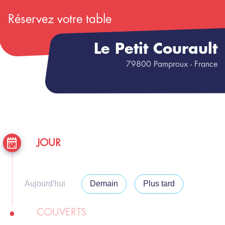
Réservez votre table
Le Petit Courault
79800
Pamproux
- France
JOUR
Aujourd'hui
Demain
Plus tard
COUVERTS