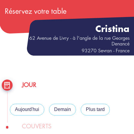
Réservez votre table
Cristina
62
Avenue de Livry
- à l'angle de la rue Georges
Denancé
93270
Sevran
- France
JOUR
Aujourd'hui
Demain
Plus tard
COUVERTS