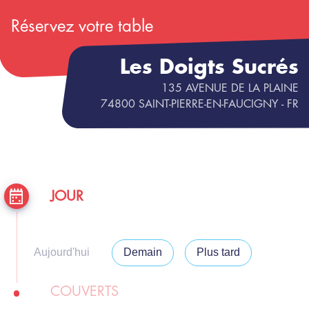
Réservez votre table
Les Doigts Sucrés
135 AVENUE DE LA PLAINE
74800
SAINT-PIERRE-EN-FAUCIGNY
- FR
JOUR
Aujourd'hui
Demain
Plus tard
COUVERTS