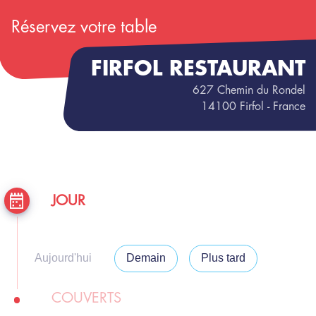
Réservez votre table
FIRFOL RESTAURANT
627
Chemin du Rondel
14100
Firfol
- France
JOUR
Aujourd'hui
Demain
Plus tard
COUVERTS