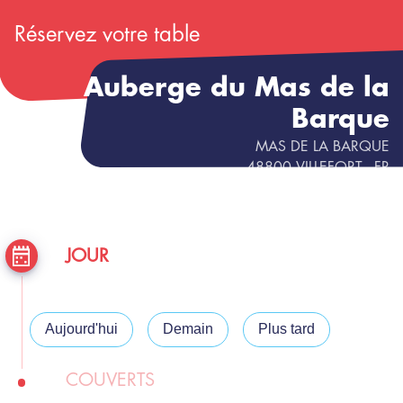
Réservez votre table
Auberge du Mas de la
Barque
MAS DE LA BARQUE
48800
VILLEFORT
- FR
JOUR
Aujourd'hui
Demain
Plus tard
COUVERTS