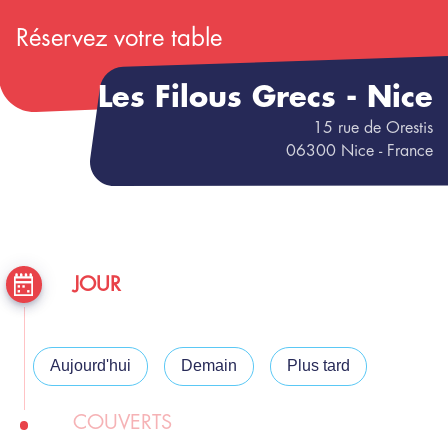
Réservez votre table
Les Filous Grecs - Nice
15
rue de Orestis
06300
Nice
- France
JOUR
Aujourd'hui
Demain
Plus tard
COUVERTS