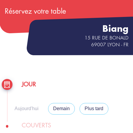
Réservez votre table
Biang
15 RUE DE BONALD
69007
LYON
- FR
JOUR
Aujourd'hui
Demain
Plus tard
COUVERTS