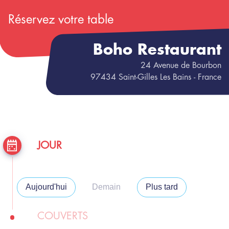
Réservez votre table
Boho Restaurant
24
Avenue de Bourbon
97434
Saint-Gilles Les Bains
- France
JOUR
Aujourd'hui
Demain
Plus tard
COUVERTS