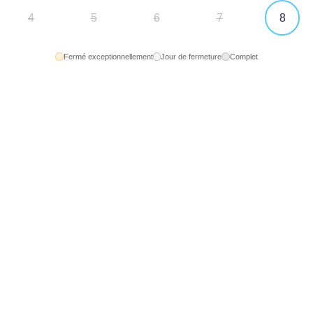
8
4
5
6
7
Fermé exceptionnellement
Jour de fermeture
Complet