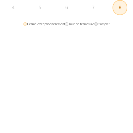
8
4
5
6
7
Fermé exceptionnellement
Jour de fermeture
Complet