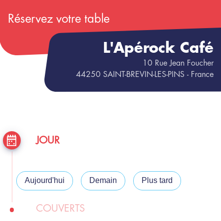
Réservez votre table
L'Apérock Café
10
Rue Jean Foucher
44250
SAINT-BREVIN-LES-PINS
- France
JOUR
Aujourd'hui
Demain
Plus tard
COUVERTS