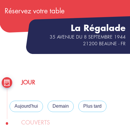
Réservez votre table
La Régalade
35 AVENUE DU 8 SEPTEMBRE 1944
21200
BEAUNE
- FR
JOUR
Aujourd'hui
Demain
Plus tard
COUVERTS