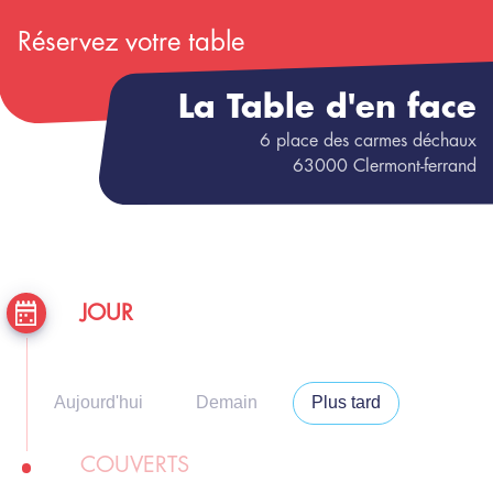
Réservez votre table
La Table d'en face
6
place des carmes déchaux
63000
Clermont-ferrand
JOUR
Aujourd'hui
Demain
Plus tard
COUVERTS