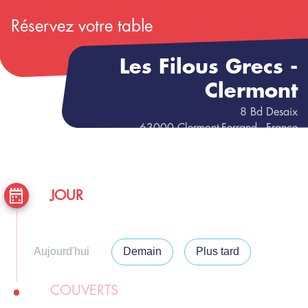
Réservez votre table
Les Filous Grecs -
Clermont
8
Bd Desaix
63000
Clermont-Ferrand
- France
JOUR
Aujourd'hui
Demain
Plus tard
COUVERTS