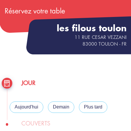
Réservez votre table
les filous toulon
11 RUE CESAR VEZZANI
83000
TOULON
- FR
JOUR
Aujourd'hui
Demain
Plus tard
COUVERTS