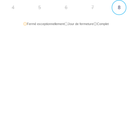
8
4
5
6
7
Fermé exceptionnellement
Jour de fermeture
Complet