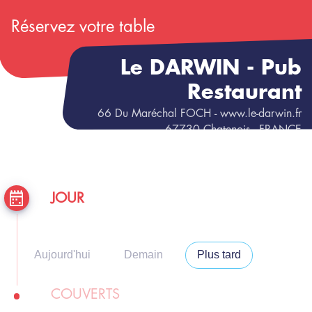
Réservez votre table
Le DARWIN - Pub
Restaurant
66
Du Maréchal FOCH
- www.le-darwin.fr
67730
Chatenois
- FRANCE
JOUR
Aujourd'hui
Demain
Plus tard
COUVERTS